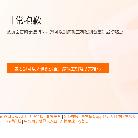
非常抱歉
该页面暂时无法访问，您可以到虚拟主机控制台重新启动站点
或者您可以先逛逛这里：虚拟主机帮助文档>>
问鼎网页版入口
|
明博链接
|
亚投平台
|
乐竞在线
|
星空体育app登录入口中国有限公
司
|
万搏在线
|
中欧网页版登录入口
|
万搏足球
|
ky首页
|