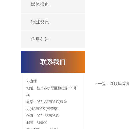
媒体报道
行业资讯
信息公告
联系我们
ky直播
上一篇：
新联民爆
地址：杭州市拱墅区和睦路169号3
楼
电话：0571-88390733
(
综合
办
)/
88390722
(经营部
)
传真：0571-88390733
邮编：310000