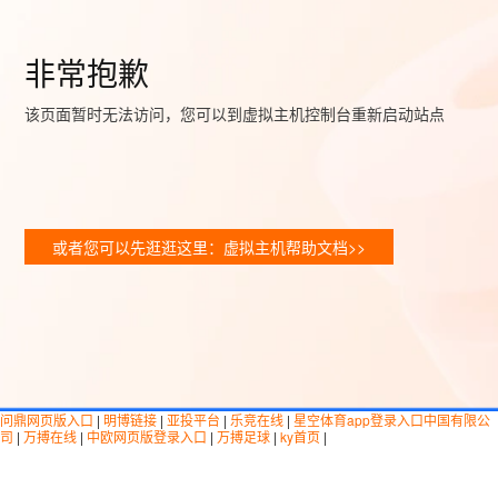
非常抱歉
该页面暂时无法访问，您可以到虚拟主机控制台重新启动站点
或者您可以先逛逛这里：虚拟主机帮助文档>>
问鼎网页版入口
|
明博链接
|
亚投平台
|
乐竞在线
|
星空体育app登录入口中国有限公
司
|
万搏在线
|
中欧网页版登录入口
|
万搏足球
|
ky首页
|