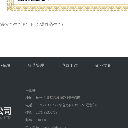
物品安全生产许可证（混装炸药生产）
务领域
经营管理
党群工作
企业文化
ky直播
地址：杭州市拱墅区和睦路169号3楼
电话：0571-88390733(综合办)/88390722(经营部
)
传真：0571-88390733
邮编：310000
电子邮件：web@zjjabp.com