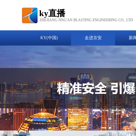
ky直播
ZHEJIANG JING'AN BLASTING ENGINEERING CO., LTD
KY(中国)
走进京安
新