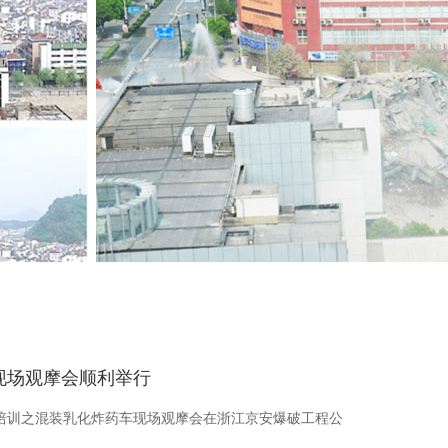
现场观摩会顺利举行
务培训之混装乳化炸药车现场观摩会在浙江京安爆破工程公