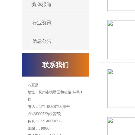
媒体报道
行业资讯
信息公告
联系我们
ky直播
地址：杭州市拱墅区和睦路169号3
楼
电话：0571-88390733
(
综合
办
)/
88390722
(经营部
)
传真：0571-88390733
邮编：310000