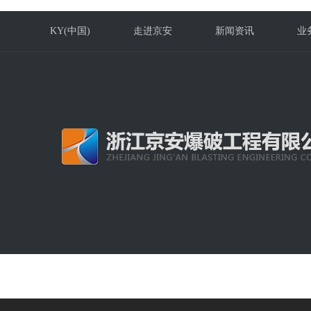
KY(中国)
走进京安
新闻资讯
业