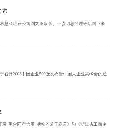
考察
伟林总经理在公司刘炯董事长、王霞明总经理等陪同下来
召开2008中国企业500强发布暨中国大企业高峰会的通
位
开展“重合同守信用”活动的若干意见》和《浙江省工商企