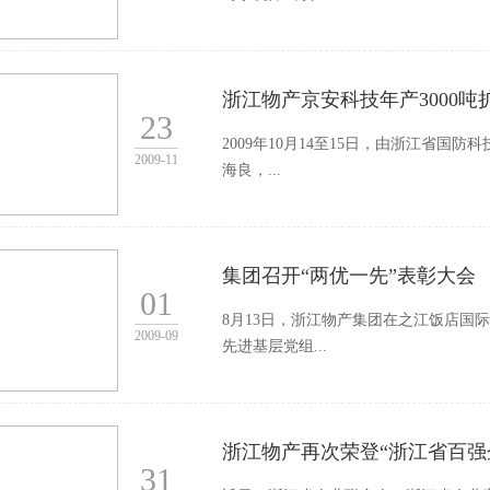
浙江物产京安科技年产3000
23
2009年10月14至15日，由浙江省
2009-11
海良，...
集团召开“两优一先”表彰大会
01
8月13日，浙江物产集团在之江饭店国
2009-09
先进基层党组...
浙江物产再次荣登“浙江省百强
31