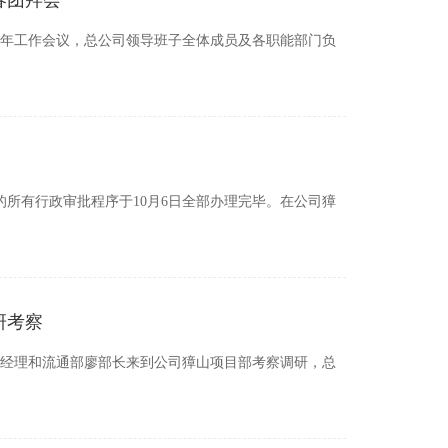
春团拜会
2009年工作会议，总公司领导班子全体成员及各职能部门负
所有行政审批程序于10月6日全部办理完毕。在公司獐
研考察
总经理和流通部廖部长来到公司獐山项目部考察调研，总