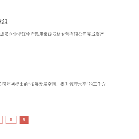
重组
公司成员企业浙江物产民用爆破器材专营有限公司完成资产
公司年初提出的“拓展发展空间、提升管理水平”的工作方
8
9