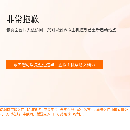
非常抱歉
该页面暂时无法访问，您可以到虚拟主机控制台重新启动站点
或者您可以先逛逛这里：虚拟主机帮助文档>>
问鼎网页版入口
|
明博链接
|
亚投平台
|
乐竞在线
|
星空体育app登录入口中国有限公
司
|
万搏在线
|
中欧网页版登录入口
|
万搏足球
|
ky首页
|